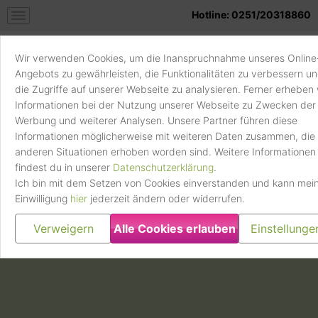
Hotline: 0251/20318860
Aufbewahrungsfrist
Bis zu 180 Tage nach Zustimmung oder Widerruf
Wir verwenden Cookies, um die Inanspruchnahme unseres Online
Weitere Informationen und Opt-Out
Angebots zu gewährleisten, die Funktionalitäten zu verbessern u
die Zugriffe auf unserer Webseite zu analysieren. Ferner erheben 
Klicke hier, um die Datenschutzbestimmungen des
Informationen bei der Nutzung unserer Webseite zu Zwecken der
Datenverarbeiters zu lesen
Handy
Verkaufskatalog
Werbung und weiterer Analysen. Unsere Partner führen diese
verkaufen
https://www.clevertronic.de/privacy
Informationen möglicherweise mit weiteren Daten zusammen, die 
Google reCaptcha
anderen Situationen erhoben worden sind. Weitere Informationen
findest du in unserer
Datenschutzerklärung
.
Dienst zur Unterscheidung, ob eine Aktion auf der
1*)
Maximalpreis gilt für funktionsfähiges Gerät in Neu-Zustand, ohne
Ich bin mit dem Setzen von Cookies einverstanden und kann mei
Webseite von einem Menschen oder einem
Simlock
Einwilligung
hier
jederzeit ändern oder widerrufen.
automatisierten Programm (Bot) durchgeführt
Navigation
wird. Der Dienst dient dem Schutz vor Spam,
Verweigern
Alle Cookies erlauben
Einstellunge
Missbrauch, Betrugsversuchen und sonstigen
automatisierten Angriffen.
Verarbeitungsunternehmen
Google Ireland Limited, Gordon House, Barrow
Street, Dublin 4, Irland