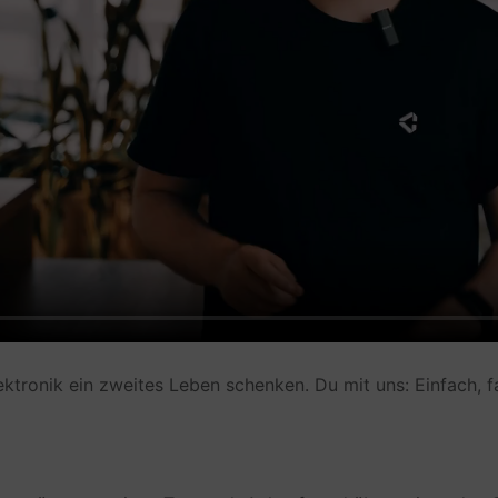
Weitergabe an Drittländer
Weltweit
Datenempfänger
Trustpilot A/S
Datenschutzbeauftragter der verar
privacy@trustpilot.com
Weitere Informationen und Opt-Out
https://de.legal.trustpilot.com/for-reviewers/end-
Umleitungen
lektronik ein zweites Leben schenken. Du mit uns: Einfach, f
Dient zur kurzfristigen Speicherung von Ziel-URLs 
Verarbeitungsunternehmen
Volt Venture GmbH