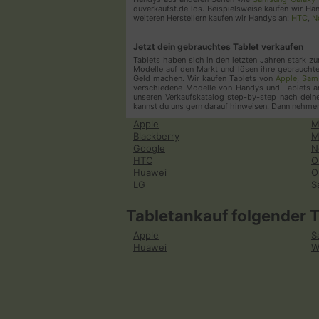
duverkaufst.de los. Beispielsweise kaufen wir H
weiteren Herstellern kaufen wir Handys an:
HTC
,
N
Jetzt dein gebrauchtes Tablet verkaufen
Tablets haben sich in den letzten Jahren stark 
Modelle auf den Markt und lösen ihre gebrauchte
Geld machen. Wir kaufen Tablets von
Apple
,
Sam
verschiedene Modelle von Handys und Tablets an
unseren Verkaufskatalog step-by-step nach dei
kannst du uns gern darauf hinweisen. Dann nehmen 
Apple
M
Blackberry
M
Google
N
HTC
O
Huawei
O
LG
S
Tabletankauf folgender 
Apple
S
Huawei
W