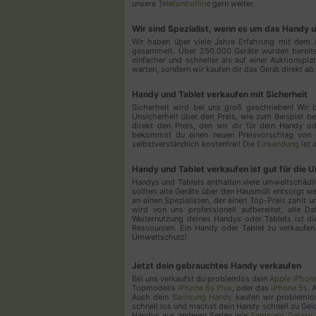
unsere
Telefonhotline
gern weiter.
Wir sind Spezialist, wenn es um das Handy 
Wir haben über viele Jahre Erfahrung mit dem
gesammelt. Über 250.000 Geräte wurden bereits
einfacher und schneller als auf einer Auktionspl
warten, sondern wir kaufen dir das Gerät direkt ab.
Handy und Tablet verkaufen mit Sicherheit
Sicherheit wird bei uns groß geschrieben! Wir 
Unsicherheit über den Preis, wie zum Beispiel b
direkt den Preis, den wir dir für dein Handy o
bekommst du einen neuen Preisvorschlag von u
selbstverständlich kostenfrei! Die
Einsendung
ist 
Handy und Tablet verkaufen ist gut für die 
Handys und Tablets enthalten viele umweltschädlic
sollten alte Geräte über den Hausmüll entsorgt 
an einen Spezialisten, der einen Top-Preis zahlt 
wird von uns professionell aufbereitet, alle D
Weiternutzung deines Handys oder Tablets ist 
Ressourcen. Ein Handy oder Tablet zu verkaufen 
Umweltschutz!
Jetzt dein gebrauchtes Handy verkaufen
Bei uns verkaufst du problemlos dein
Apple iPhon
Topmodells
iPhone 6s Plus
, oder das
iPhone 5s
. 
Auch dein
Samsung Handy
kaufen wir problemlos
schnell los und machst dein Handy schnell zu Gel
Handys aus anderen Serien wie
Samsung Galaxy 