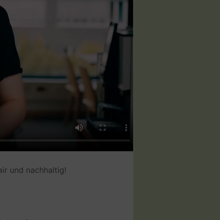
beitenden Firma
user-privacy-terms
air und nachhaltig!
innerhalb der Plattform