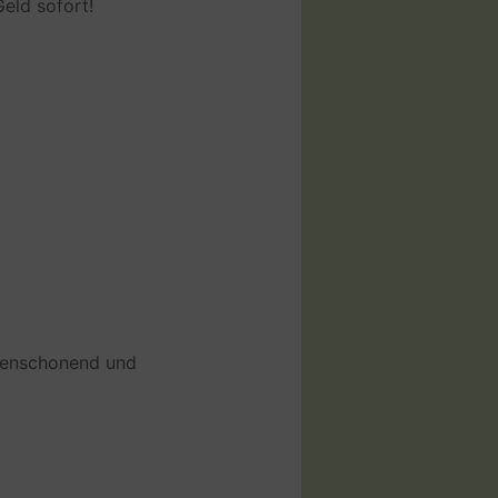
eld sofort!
rcenschonend und
ür die