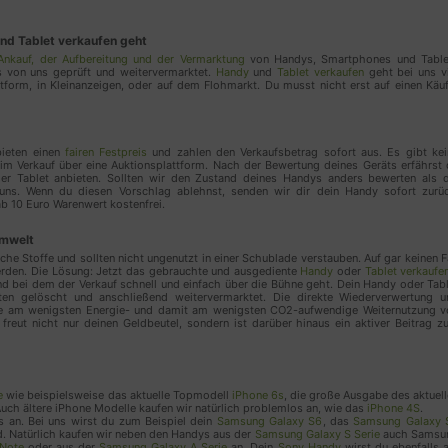
die Zahl von Einzelbesuchern oder das jeweilige N
jeweiligen Webseite zu ermitteln. Marketing-Cookie
und Tablet verkaufen geht
wenn Nutzer Verlinkungen auf Webseiten folgen, u
Ankauf, der Aufbereitung und der Vermarktung
von Handys, Smartphones und Table
 von uns geprüft und weitervermarktet.
Handy
und
Tablet verkaufen
geht bei uns vi
nachvollziehbar zu machen.
attform, in Kleinanzeigen, oder auf dem Flohmarkt. Du musst nicht erst auf einen Käu
Google Ads
bieten einen
fairen Festpreis
und zahlen den Verkaufsbetrag sofort aus. Es gibt kei
Online-Marketing-Verfahren zum Zwecke der Platzieru
eim Verkauf über eine Auktionsplattform. Nach der Bewertung deines Geräts erfährst
Anzeigen innerhalb des Werbenetzwerks des Dienstean
der Tablet anbieten. Sollten wir den Zustand deines Handys anders bewerten als d
ns. Wenn du diesen Vorschlag ablehnst, senden wir dir dein Handy sofort zurüc
Suchergebnissen, in Videos, auf Webseiten usw.), so 
ab 10 Euro Warenwert kostenfrei.
werden, die ein mutmaßliches Interesse an den Anzei
Umwelt
messen wir die Konversion der Anzeigen, d.h. ob die 
he Stoffe und sollten nicht ungenutzt in einer Schublade verstauben. Auf gar keinen F
genommen haben, mit den Anzeigen zu interagieren 
werden. Die Lösung: Jetzt das gebrauchte und ausgediente
Handy
oder
Tablet verkaufe
und bei dem der Verkauf schnell und einfach über die Bühne geht. Dein Handy oder Tab
Angebote zu nutzen (sog. Conversion). Wir erhalten 
aten gelöscht und anschließend weitervermarktet. Die direkte Wiederverwertung u
Informationen und keine persönlichen Informationen ü
die am wenigsten Energie- und damit am wenigsten CO2-aufwendige Weiternutzung v
freut nicht nur deinen Geldbeutel, sondern ist darüber hinaus ein aktiver Beitrag 
Verarbeitungsunternehmen
Google Ireland Limited, Gordon House, Barrow Street, 
e
wie beispielsweise das aktuelle Topmodell
iPhone 6s
, die große Ausgabe des aktuel
Auch ältere iPhone Modelle kaufen wir natürlich problemlos an, wie das
iPhone 4S
.
Datenverarbeitungszwecke
 an. Bei uns wirst du zum Beispiel dein
Samsung Galaxy S6
, das
Samsung Galaxy 
d. Natürlich kaufen wir neben den Handys aus der
Samsung Galaxy S Serie
auch Samsu
Analyse
Note
oder aus der
Samsung Galaxy A Serie
an. Dein
Sony Handy
wirst du ebenfalls 