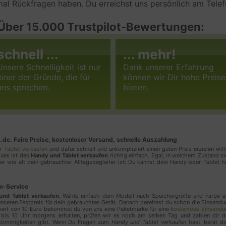
Verarbeitungszwecke benötigt werden.
inmal Rückfragen haben. Du erreichst uns persönlich am Tele
Weitere Informationen und Opt-Out
 Über 15.000 Trustpilot-Bewertungen:
Klicke hier, um die Datenschutzbestimmungen des 
lesen
schnell ...
... mehr!
https://www.clevertronic.de/privacy
Unsere Schnelligkeit ist nur
Dank unserer Erfahrung
einer der Gründe, die für
können wir Dir hohe Preise
Funktionell
uns sprechen.
bieten.
Funktionelle Cookies dienen der verhaltensorienti
zählen insbesondere Cookies zum Zweck des Fre
Affiliate Marketings. Analyse- oder Statistik-Cook
die Zahl von Einzelbesuchern oder das jeweilige N
jeweiligen Webseite zu ermitteln. Marketing-Cookie
de. Faire Preise, kostenloser Versand, schnelle Auszahlung
er
Tablet verkaufen
und dafür schnell und unkompliziert einen guten Preis erzielen will
wenn Nutzer Verlinkungen auf Webseiten folgen, u
 uns ist das
Handy und Tablet verkaufen
richtig einfach. Egal, in welchem Zustand s
nachvollziehbar zu machen.
 wie alt dein gebrauchter Alltagsbegleiter ist: Du kannst dein Handy oder Tablet h
Marketing
m-Service
und Tablet verkaufen
. Wähle einfach dein Modell nach Speichergröße und Farbe a
Marketing Cookies dienen der verhaltensorientier
unseren Festpreis für dein gebrauchtes Gerät. Danach bereitest du schon die Einsend
wert von 10 Euro bekommst du von uns eine Paketmarke für eine
kostenlose Einsendu
zählen insbesondere Cookies zum Zweck des Fre
 bis 10 Uhr morgens erhalten, prüfen wir es noch am selben Tag und zahlen dir d
stimmigkeiten gibt. Wenn Du Fragen zum
Handy und Tablet verkaufen
hast, berät di
Affiliate Marketings. Analyse- oder Statistik-Cook