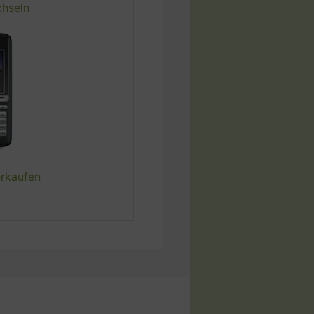
chseln
n, Dänemark. CVR-
erkaufen
von oder durch die