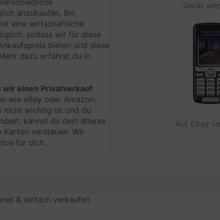
nterschiedliche
Gerät we
glich anzukaufen. Bei
st eine wirtschaftliche
Verarbeitungsunternehmen
glich, sodass wir für diese
Trustpilot A/S, Pilestræde 58, 5, 1112 Kopenhage
Ankaufspreis bieten und diese
Nr.:30276582
 Mehr dazu erfährst du in
Datenverarbeitungszwecke
wir einen Privatverkauf
Empfehlungen
en wie eBay oder Amazon.
s nicht wichtig ist und du
ndest, kannst du dein älteres
Auf Ebay v
Genutzte Technologien
m Karton verstauen. Wir
los für dich.
Erhobene Daten
Diese Liste enthält alle (persönlichen) Daten, die 
Nutzung dieses Dienstes gesammelt werden.
nell & einfach verkaufen
IP-Adresse