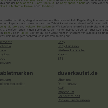
andys aus der
Sony Xperia E
,
Sony Xperia M
und
Sony Xperia Z Serie
an. Auch von viel
Ereignisverfolgung
okia
,
LG
,
Motorola
,
Huawei
oder
Blackberry
.
Genutzte Technologien
zum praktischen Alltagsbegleiter neben dem Handy entwickelt. Regelmäßig kommen ne
Cookies
n Vorgänger ab. Auch dein gebrauchtes Tablet kannst du auf duverkaufst.de schnell
sung
,
Motorola
und
weiteren Herstellern
an. Wir kaufen eine große Bandbreite und vi
. Gib einfach oben in den Suchschlitz den Namen deines Geräts ein oder Suche üb
Erhobene Daten
nem
Handy
oder
Tablet
. Solltest du dein Gerät nicht in unserem Verkaufskatalog find
wir dein Gerät gern nachträglich in unseren Katalog auf.
Diese Liste enthält alle (persönlichen) Daten, die 
icrosoft
Sony
Nutzung dieses Dienstes gesammelt werden.
otorola
Sony Ericsson
okia
Weitere Hersteller
Zeitpunkt des vorherigen Besuchs des Benutzer
nePlus
Xiaomi
ppo
ZTE
Bildschirmauflösung
amsung
Dateien angeklickt oder heruntergeladen
Angeklickte Links zu externen Domains
Tabletmarken
duverkaufst.de
Benutzer-ID
amsung
Über uns
IP Adresse
eitere Hersteller
Datenschutz
Seitengeschwindigkeit
AGB
Seiten-URL
Impressum
Barrierefreiheit
Anzahl der Benutzerbesuche
Cookie-Einstellungen
Benutzer-Agent
Browser Informationen