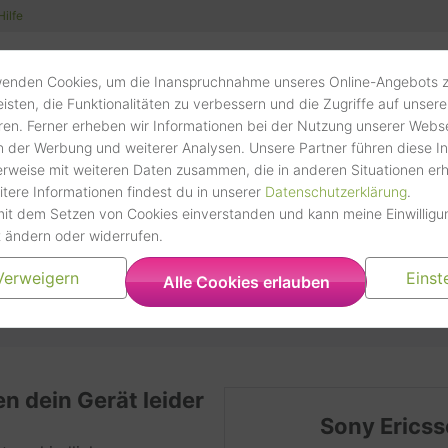
Hilfe
Anwenders
Verarbeitungsunternehmen
Sofortverkauf zum fairen Festpreis
Kostenloser Versand ab 10 Euro
wenden Cookies, um die Inanspruchnahme unseres Online-Angebots 
Volt Venture GmbH
schnelle Auszahlung
isten, die Funktionalitäten zu verbessern und die Zugriffe auf unser
Gustav-Stresemann-Weg 25
ren. Ferner erheben wir Informationen bei der Nutzung unserer Webse
48155 Münster
 der Werbung und weiterer Analysen. Unsere Partner führen diese I
Datenverarbeitungszwecke
erweise mit weiteren Daten zusammen, die in anderen Situationen e
itere Informationen findest du in unserer
Datenschutzerklärung
.
Speicherung der Vormerkungen/Favoriten
mit dem Setzen von Cookies einverstanden und kann meine Einwillig
Rechtsgrundlage
t ändern oder widerrufen.
kaufe dein Sony Ericsson K
Art. 6 Abs. 1 lit. f
Verweigern
Einst
Alle Cookies erlauben
Weitere Informationen und Opt-Out
Klicke hier, um die Datenschutzbestimmungen des 
lesen
https://www.clevertronic.de/privacy
n dein Gerät leider
Trustpilot
Sony Erics