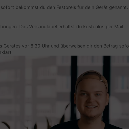
Datum und Uhrzeit des Besuchs
sofort bekommst du den Festpreis für dein Gerät genannt.
Übertragenes Datenvolumen
Anfordernder Anbieter
bringen. Das Versandlabel erhältst du kostenlos per Mail.
Datenattribute
HTTP-Header (IP-Adresse, Browser-Informationen, 
Agent)
es Gerätes vor 8:30 Uhr und überweisen dir den Betrag sofo
rklärt
Rechtsgrundlage
Art. 6 (1) (f) GDPR
Ort der Verarbeitung
Europäischen Union
Aufbewahrungsfrist
Die Daten werden gelöscht, sobald sie nicht mehr f
Verarbeitungszwecke benötigt werden.