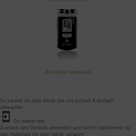
HTTP-Header (IP-Adresse, Browser-Informationen,
Standort, Referrer, User Agent)
Rechtsgrundlage
Art. 6 (1) (f) GDPR
Ort der Verarbeitung
Europäischen Union
Auf Ebay verkaufen
Aufbewahrungsfrist
Die Daten werden gelöscht, sobald sie nicht mehr
für die Verarbeitungszwecke benötigt werden.
So kannst du dein Gerät bei uns schnell & einfach
verkaufen
Weitergabe an Drittländer
Weltweit
Du bewertest
Datenempfänger
Zustand des Gerätes anmelden und sofort bekommst du
den Festpreis für dein Gerät genannt.
Trustpilot A/S