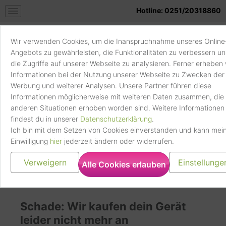
Hotline: 0251/20318860
Datenverarbeitungszwecke
Speicherung der Vormerkungen/Favoriten
Wir verwenden Cookies, um die Inanspruchnahme unseres Online
Rechtsgrundlage
Angebots zu gewährleisten, die Funktionalitäten zu verbessern u
die Zugriffe auf unserer Webseite zu analysieren. Ferner erheben 
Art. 6 Abs. 1 lit. f
Informationen bei der Nutzung unserer Webseite zu Zwecken der
Handy
Verkaufskatalog
Weitere Informationen und Opt-Out
Werbung und weiterer Analysen. Unsere Partner führen diese
verkaufen
Informationen möglicherweise mit weiteren Daten zusammen, die 
Klicke hier, um die Datenschutzbestimmungen des
anderen Situationen erhoben worden sind. Weitere Informationen
Datenverarbeiters zu lesen
findest du in unserer
Datenschutzerklärung
.
https://www.clevertronic.de/privacy
Ich bin mit dem Setzen von Cookies einverstanden und kann mei
Verkaufe dein Sony
Trustpilot
Einwilligung
hier
jederzeit ändern oder widerrufen.
Ericsson V800
Verweigern
Einstellunge
Alle Cookies erlauben
Verarbeitungsunternehmen
Trustpilot A/S, Pilestræde 58, 5, 1112 Kopenhagen,
Schade: Wir kaufen dein Gerät
Dänemark. CVR-Nr.:30276582
leider nicht mehr an