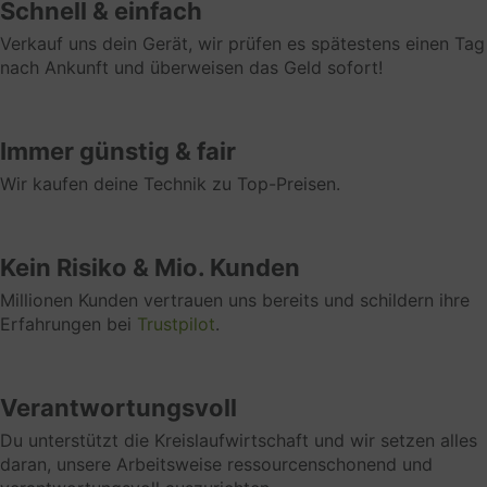
Schnell & einfach
Klicke hier, um die Datenschutzbestimmungen des
Verkauf uns dein Gerät, wir prüfen es spätestens einen Tag
Datenverarbeiters zu lesen
nach Ankunft und überweisen das Geld sofort!
https://www.clevertronic.de/privacy
Funktionell
Immer günstig & fair
Funktionelle Cookies dienen der
Wir kaufen deine Technik zu Top-Preisen.
verhaltensorientierten Werbung. Hierzu zählen
insbesondere Cookies zum Zweck des Frequency
Cappings oder des Affiliate Marketings. Analyse-
oder Statistik-Cookies werden genutzt, um die
Kein Risiko & Mio. Kunden
Zahl von Einzelbesuchern oder das jeweilige
Millionen Kunden vertrauen uns bereits und schildern ihre
Nutzungsverhalten auf der jeweiligen Webseite zu
Erfahrungen bei
Trustpilot
.
ermitteln. Marketing-Cookies werden z. B. gesetzt,
wenn Nutzer Verlinkungen auf Webseiten folgen,
um das Klickverhalten nachvollziehbar zu machen.
Verantwortungsvoll
Marketing
Du unterstützt die Kreislaufwirtschaft und wir setzen alles
Marketing Cookies dienen der
daran, unsere Arbeitsweise ressourcenschonend und
verhaltensorientierten Werbung. Hierzu zählen