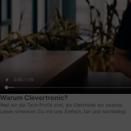
Datenverarbeitungszwecke
Speicherung von Ziel-URLs
Genutzte Technologien
Cookies
Erhobene Daten
Ziel-URL innerhalb der Plattform
Rechtsgrundlage
Art. 6 Abs. 1 lit. f
Ort der Verarbeitung
Deutschland
Warum Clevertronic?
Aufbewahrungsfrist
Weil wir die Tech-Profis sind, die Elektronik ein zweites
Leben schenken. Du mit uns: Einfach, fair und nachhaltig!
Die Daten werden gelöscht, sobald sie nicht mehr
für die Verarbeitungszwecke benötigt werden.
Weitere Informationen und Opt-Out