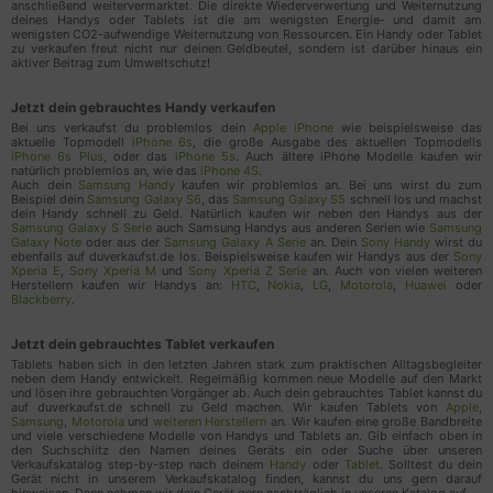
anschließend weitervermarktet. Die direkte Wiederverwertung und Weiternutzung
Zeitpunkt des vorherigen Besuchs des
deines Handys oder Tablets ist die am wenigsten Energie- und damit am
wenigsten CO2-aufwendige Weiternutzung von Ressourcen. Ein Handy oder Tablet
Benutzers
zu verkaufen freut nicht nur deinen Geldbeutel, sondern ist darüber hinaus ein
aktiver Beitrag zum Umweltschutz!
Bildschirmauflösung
Dateien angeklickt oder heruntergeladen
Jetzt dein gebrauchtes Handy verkaufen
Angeklickte Links zu externen Domains
Bei uns verkaufst du problemlos dein
Apple iPhone
wie beispielsweise das
Benutzer-ID
aktuelle Topmodell
iPhone 6s
, die große Ausgabe des aktuellen Topmodells
iPhone 6s Plus
, oder das
iPhone 5s
. Auch ältere iPhone Modelle kaufen wir
IP Adresse
natürlich problemlos an, wie das
iPhone 4S
.
Auch dein
Samsung Handy
kaufen wir problemlos an. Bei uns wirst du zum
Seitengeschwindigkeit
Beispiel dein
Samsung Galaxy S6
, das
Samsung Galaxy S5
schnell los und machst
Seiten-URL
dein Handy schnell zu Geld. Natürlich kaufen wir neben den Handys aus der
Samsung Galaxy S Serie
auch Samsung Handys aus anderen Serien wie
Samsung
Anzahl der Benutzerbesuche
Galaxy Note
oder aus der
Samsung Galaxy A Serie
an. Dein
Sony Handy
wirst du
ebenfalls auf duverkaufst.de los. Beispielsweise kaufen wir Handys aus der
Sony
Benutzer-Agent
Xperia E
,
Sony Xperia M
und
Sony Xperia Z Serie
an. Auch von vielen weiteren
Herstellern kaufen wir Handys an:
HTC
,
Nokia
,
LG
,
Motorola
,
Huawei
oder
Browser Informationen
Blackberry
.
Zeitzone
Zeitpunkt des ersten Besuchs des Benutzers
Jetzt dein gebrauchtes Tablet verkaufen
Datum uns Uhrzeit des Besuchs
Tablets haben sich in den letzten Jahren stark zum praktischen Alltagsbegleiter
neben dem Handy entwickelt. Regelmäßig kommen neue Modelle auf den Markt
Seitentitel
und lösen ihre gebrauchten Vorgänger ab. Auch dein gebrauchtes Tablet kannst du
Referrer URL
auf duverkaufst.de schnell zu Geld machen. Wir kaufen Tablets von
Apple
,
Samsung
,
Motorola
und
weiteren Herstellern
an. Wir kaufen eine große Bandbreite
Nutzungsdaten
und viele verschiedene Modelle von Handys und Tablets an. Gib einfach oben in
den Suchschlitz den Namen deines Geräts ein oder Suche über unseren
Geräteinformationen
Verkaufskatalog step-by-step nach deinem
Handy
oder
Tablet
. Solltest du dein
Gerät nicht in unserem Verkaufskatalog finden, kannst du uns gern darauf
Geografischer Standort
hinweisen. Dann nehmen wir dein Gerät gern nachträglich in unseren Katalog auf.