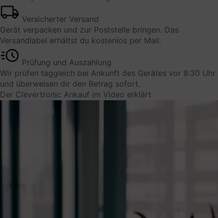
Datenschutzbeauftragter der
Versicherter Versand
Gerät verpacken und zur Poststelle bringen. Das
verarbeitenden Firma
Versandlabel erhältst du kostenlos per Mail.
privacy@trustpilot.com
Prüfung und Auszahlung
Wir prüfen taggleich bei Ankunft des Gerätes vor 8:30 Uhr
Weitere Informationen und Opt-Out
und überweisen dir den Betrag sofort.
https://de.legal.trustpilot.com/for-reviewers/end-
Der Clevertronic Ankauf im Video erklärt
user-privacy-terms
Umleitungen
Dient zur kurzfristigen Speicherung von Ziel-URLs
innerhalb der Plattform
Verarbeitungsunternehmen
Volt Venture GmbH
Gustav-Stresemann-Weg 25
48155 Münster