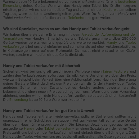
Warenwert von 10 Euro bekommst du von uns eine Paketmarke für eine
kostenlose
Conversion). Wir erhalten jedoch nur anonyme
Einsendung
deines Geräts. Wenn wir das Handy oder Tablet bis 10 Uhr morgens
erhalten, prüfen wir es noch am selben Tag und zahlen dir den
Kaufpreis
am selben
Informationen und keine persönlichen Informationen
Tag aus, wenn es keine Unstimmigkeiten gibt. Wenn Du Fragen zum
Handy und
Tablet verkaufen
hast, berät dich unsere
Telefonhotline
gern weiter.
über einzelne Nutzer
Wir sind Spezialist, wenn es um das Handy und Tablet verkaufen geht
Verarbeitungsunternehmen
Wir haben über viele Jahre Erfahrung mit dem
Ankauf, der Aufbereitung und der
Vermarktung
von Handys, Smartphones und Tablets gesammelt. Über 250.000
Google Ireland Limited, Gordon House, Barrow Street,
Geräte wurden bereits von uns geprüft und weitervermarktet.
Handy
und
Tablet
Dublin 4, Irland
verkaufen
geht bei uns viel einfacher und schneller als auf einer Auktionsplattform,
in Kleinanzeigen, oder auf dem Flohmarkt. Du musst nicht erst auf einen Käufer
warten, sondern wir kaufen dir das Gerät direkt ab.
Datenverarbeitungszwecke
Handy und Tablet verkaufen mit Sicherheit
Analyse
Sicherheit wird bei uns groß geschrieben! Wir bieten einen
fairen Festpreis
und
Ereignisverfolgung
zahlen den Verkaufsbetrag sofort aus. Es gibt keine Unsicherheit über den Preis,
wie zum Beispiel beim Verkauf über eine Auktionsplattform. Nach der Bewertung
deines Geräts erfährst du direkt den Preis, den wir dir für dein Handy oder Tablet
Genutzte Technologien
anbieten. Sollten wir den Zustand deines Handys anders bewerten als du,
bekommst du einen neuen Preisvorschlag von uns. Wenn du diesen Vorschlag
ablehnst, senden wir dir dein Handy sofort zurück, selbstverständlich kostenfrei!
Cookies
Die
Einsendung
ist ab 10 Euro Warenwert kostenfrei.
Erhobene Daten
Handy und Tablet verkaufen ist gut für die Umwelt
Handys und Tablets enthalten viele umweltschädliche Stoffe und sollten nicht
Diese Liste enthält alle (persönlichen) Daten, die
ungenutzt in einer Schublade verstauben. Auf gar keinen Fall sollten alte Geräte
von oder durch die Nutzung dieses Dienstes
über den Hausmüll entsorgt werden. Die Lösung: Jetzt das gebrauchte und
ausgediente
Handy
oder
Tablet verkaufen
- an einen Spezialisten, der einen Top-
gesammelt werden.
Preis zahlt und bei dem der Verkauf schnell und einfach über die Bühne geht. Dein
Handy oder Tablet wird von uns professionell aufbereitet, alle Daten gelöscht und