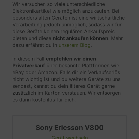
Wir versuchen so viele unterschiedliche
Datenverarbeitungszwecke
Elektronikartikel wie möglich anzukaufen. Bei
besonders alten Geräten ist eine wirtschaftliche
Empfehlungen
Verarbeitung jedoch unmöglich, sodass wir für
diese Geräte keinen regulären Ankaufspreis
Genutzte Technologien
bieten und diese
nicht ankaufen können
. Mehr
dazu erfährst du in
unserem Blog
.
In diesem Fall
empfehlen wir einen
Erhobene Daten
Privatverkauf
über bekannte Plattformen wie
eBay oder Amazon. Falls dir ein Verkaufserlös
Diese Liste enthält alle (persönlichen) Daten, die
nicht wichtig ist und du weitere Geräte zu uns
von oder durch die Nutzung dieses Dienstes
sendest, kannst du dein älteres Gerät gerne
gesammelt werden.
zusätzlich im Karton verstauen. Wir entsorgen
es dann kostenlos für dich.
IP-Adresse
Datum und Uhrzeit des Besuchs
Übertragenes Datenvolumen
Anfordernder Anbieter
Sony Ericsson
V800
Datenattribute
Gerät wechseln