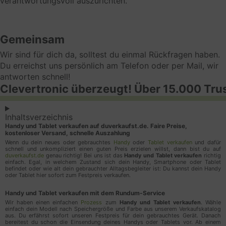
verantwortungsvoll auszurichten.
insbesondere Cookies zum Zweck des Frequency
Cappings oder des Affiliate Marketings. Analyse-
oder Statistik-Cookies werden genutzt, um die
Gemeinsam
Zahl von Einzelbesuchern oder das jeweilige
Nutzungsverhalten auf der jeweiligen Webseite zu
Wir sind für dich da, solltest du einmal Rückfragen haben.
ermitteln. Marketing-Cookies werden z. B. gesetzt,
Du erreichst uns persönlich am Telefon oder per Mail, wir
wenn Nutzer Verlinkungen auf Webseiten folgen,
antworten schnell!
Clevertronic überzeugt! Über 15.000 Tru
um das Klickverhalten nachvollziehbar zu machen.
Google Ads
Inhaltsverzeichnis
Online-Marketing-Verfahren zum Zwecke der
Handy und Tablet verkaufen auf duverkaufst.de. Faire Preise,
kostenloser Versand, schnelle Auszahlung
Platzierung von Inhalten und Anzeigen innerhalb des
Wenn du dein neues oder gebrauchtes
Handy
oder
Tablet verkaufen
und dafür
Werbenetzwerks des Diensteanbieters (z. B. in
schnell und unkompliziert einen guten Preis erzielen willst, dann bist du auf
duverkaufst.de
genau richtig! Bei uns ist das
Handy und Tablet verkaufen
richtig
Suchergebnissen, in Videos, auf Webseiten usw.), so
einfach. Egal, in welchem Zustand sich dein Handy, Smartphone oder Tablet
dass sie Nutzern angezeigt werden, die ein
befindet oder wie alt dein gebrauchter Alltagsbegleiter ist: Du kannst dein Handy
oder Tablet hier sofort zum Festpreis verkaufen.
mutmaßliches Interesse an den Anzeigen haben.
Darüber hinaus messen wir die Konversion der
Handy und Tablet verkaufen mit dem Rundum-Service
Anzeigen, d.h. ob die Nutzer sie zum Anlass
Wir haben einen einfachen
Prozess
zum
Handy und Tablet verkaufen
. Wähle
einfach dein Modell nach Speichergröße und Farbe aus unserem Verkaufskatalog
genommen haben, mit den Anzeigen zu interagieren
aus. Du erfährst sofort unseren Festpreis für dein gebrauchtes Gerät. Danach
bereitest du schon die Einsendung deines Handys oder Tablets vor. Ab einem
und die beworbenen Angebote zu nutzen (sog.