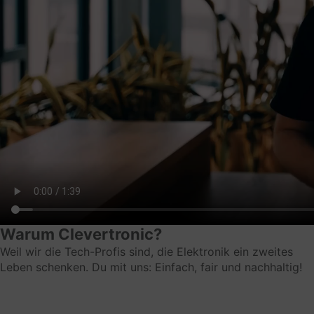
Datenverarbeitungszwecke
Speicherung von Ziel-URLs
Genutzte Technologien
Cookies
Erhobene Daten
Ziel-URL innerhalb der Plattform
Rechtsgrundlage
Art. 6 Abs. 1 lit. f
Ort der Verarbeitung
Deutschland
Warum Clevertronic?
Aufbewahrungsfrist
Weil wir die Tech-Profis sind, die Elektronik ein zweites
Leben schenken. Du mit uns: Einfach, fair und nachhaltig!
Die Daten werden gelöscht, sobald sie nicht mehr
für die Verarbeitungszwecke benötigt werden.
Weitere Informationen und Opt-Out