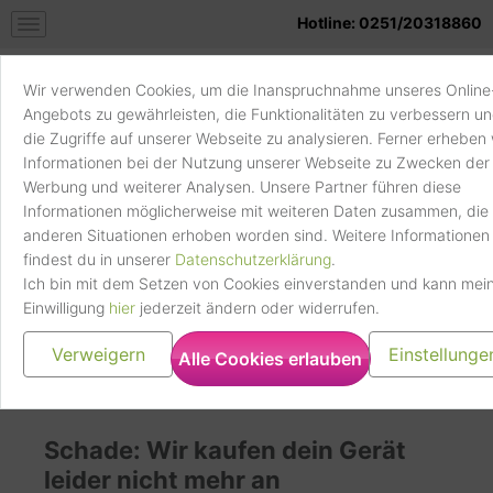
Hotline: 0251/20318860
Datenverarbeitungszwecke
Speicherung der Vormerkungen/Favoriten
Wir verwenden Cookies, um die Inanspruchnahme unseres Online
Rechtsgrundlage
Angebots zu gewährleisten, die Funktionalitäten zu verbessern u
die Zugriffe auf unserer Webseite zu analysieren. Ferner erheben 
Art. 6 Abs. 1 lit. f
Informationen bei der Nutzung unserer Webseite zu Zwecken der
Handy
Verkaufskatalog
Weitere Informationen und Opt-Out
Werbung und weiterer Analysen. Unsere Partner führen diese
verkaufen
Informationen möglicherweise mit weiteren Daten zusammen, die 
Klicke hier, um die Datenschutzbestimmungen des
anderen Situationen erhoben worden sind. Weitere Informationen
Datenverarbeiters zu lesen
findest du in unserer
Datenschutzerklärung
.
https://www.clevertronic.de/privacy
Ich bin mit dem Setzen von Cookies einverstanden und kann mei
Verkaufe dein Sony
Trustpilot
Einwilligung
hier
jederzeit ändern oder widerrufen.
Ericsson P900
Verweigern
Einstellunge
Alle Cookies erlauben
Verarbeitungsunternehmen
Trustpilot A/S, Pilestræde 58, 5, 1112 Kopenhagen,
Schade: Wir kaufen dein Gerät
Dänemark. CVR-Nr.:30276582
leider nicht mehr an