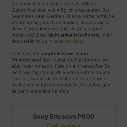
Wir versuchen so viele unterschiedliche
Datenverarbeitungszwecke
Elektronikartikel wie möglich anzukaufen. Bei
besonders alten Geräten ist eine wirtschaftliche
Empfehlungen
Verarbeitung jedoch unmöglich, sodass wir für
diese Geräte keinen regulären Ankaufspreis
Genutzte Technologien
bieten und diese
nicht ankaufen können
. Mehr
dazu erfährst du in
unserem Blog
.
In diesem Fall
empfehlen wir einen
Erhobene Daten
Privatverkauf
über bekannte Plattformen wie
eBay oder Amazon. Falls dir ein Verkaufserlös
Diese Liste enthält alle (persönlichen) Daten, die
nicht wichtig ist und du weitere Geräte zu uns
von oder durch die Nutzung dieses Dienstes
sendest, kannst du dein älteres Gerät gerne
gesammelt werden.
zusätzlich im Karton verstauen. Wir entsorgen
es dann kostenlos für dich.
IP-Adresse
Datum und Uhrzeit des Besuchs
Übertragenes Datenvolumen
Anfordernder Anbieter
Sony Ericsson
P900
Datenattribute
Gerät wechseln