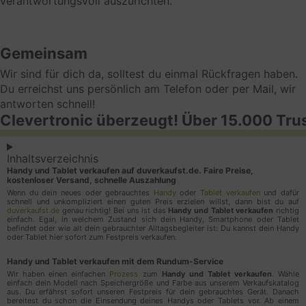
verantwortungsvoll auszurichten.
insbesondere Cookies zum Zweck des Frequency
Cappings oder des Affiliate Marketings. Analyse-
oder Statistik-Cookies werden genutzt, um die
Gemeinsam
Zahl von Einzelbesuchern oder das jeweilige
Nutzungsverhalten auf der jeweiligen Webseite zu
Wir sind für dich da, solltest du einmal Rückfragen haben.
ermitteln. Marketing-Cookies werden z. B. gesetzt,
Du erreichst uns persönlich am Telefon oder per Mail, wir
wenn Nutzer Verlinkungen auf Webseiten folgen,
antworten schnell!
Clevertronic überzeugt! Über 15.000 Tru
um das Klickverhalten nachvollziehbar zu machen.
Google Ads
Inhaltsverzeichnis
Online-Marketing-Verfahren zum Zwecke der
Handy und Tablet verkaufen auf duverkaufst.de. Faire Preise,
kostenloser Versand, schnelle Auszahlung
Platzierung von Inhalten und Anzeigen innerhalb des
Wenn du dein neues oder gebrauchtes
Handy
oder
Tablet verkaufen
und dafür
Werbenetzwerks des Diensteanbieters (z. B. in
schnell und unkompliziert einen guten Preis erzielen willst, dann bist du auf
duverkaufst.de
genau richtig! Bei uns ist das
Handy und Tablet verkaufen
richtig
Suchergebnissen, in Videos, auf Webseiten usw.), so
einfach. Egal, in welchem Zustand sich dein Handy, Smartphone oder Tablet
dass sie Nutzern angezeigt werden, die ein
befindet oder wie alt dein gebrauchter Alltagsbegleiter ist: Du kannst dein Handy
oder Tablet hier sofort zum Festpreis verkaufen.
mutmaßliches Interesse an den Anzeigen haben.
Darüber hinaus messen wir die Konversion der
Handy und Tablet verkaufen mit dem Rundum-Service
Anzeigen, d.h. ob die Nutzer sie zum Anlass
Wir haben einen einfachen
Prozess
zum
Handy und Tablet verkaufen
. Wähle
einfach dein Modell nach Speichergröße und Farbe aus unserem Verkaufskatalog
genommen haben, mit den Anzeigen zu interagieren
aus. Du erfährst sofort unseren Festpreis für dein gebrauchtes Gerät. Danach
bereitest du schon die Einsendung deines Handys oder Tablets vor. Ab einem
und die beworbenen Angebote zu nutzen (sog.