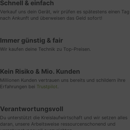
Schnell & einfach
Klicke hier, um die Datenschutzbestimmungen des
Verkauf uns dein Gerät, wir prüfen es spätestens einen Tag
Datenverarbeiters zu lesen
nach Ankunft und überweisen das Geld sofort!
https://www.clevertronic.de/privacy
Funktionell
Immer günstig & fair
Funktionelle Cookies dienen der
Wir kaufen deine Technik zu Top-Preisen.
verhaltensorientierten Werbung. Hierzu zählen
insbesondere Cookies zum Zweck des Frequency
Cappings oder des Affiliate Marketings. Analyse-
oder Statistik-Cookies werden genutzt, um die
Kein Risiko & Mio. Kunden
Zahl von Einzelbesuchern oder das jeweilige
Millionen Kunden vertrauen uns bereits und schildern ihre
Nutzungsverhalten auf der jeweiligen Webseite zu
Erfahrungen bei
Trustpilot
.
ermitteln. Marketing-Cookies werden z. B. gesetzt,
wenn Nutzer Verlinkungen auf Webseiten folgen,
um das Klickverhalten nachvollziehbar zu machen.
Verantwortungsvoll
Marketing
Du unterstützt die Kreislaufwirtschaft und wir setzen alles
Marketing Cookies dienen der
daran, unsere Arbeitsweise ressourcenschonend und
verhaltensorientierten Werbung. Hierzu zählen