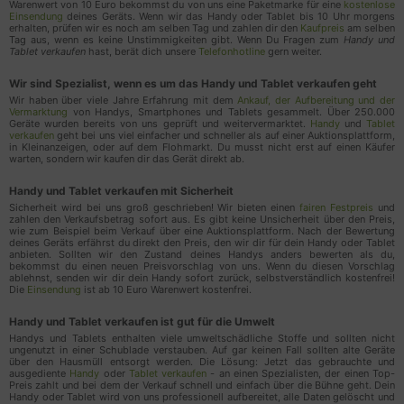
Warenwert von 10 Euro bekommst du von uns eine Paketmarke für eine
kostenlose
Conversion). Wir erhalten jedoch nur anonyme
Einsendung
deines Geräts. Wenn wir das Handy oder Tablet bis 10 Uhr morgens
erhalten, prüfen wir es noch am selben Tag und zahlen dir den
Kaufpreis
am selben
Informationen und keine persönlichen Informationen
Tag aus, wenn es keine Unstimmigkeiten gibt. Wenn Du Fragen zum
Handy und
Tablet verkaufen
hast, berät dich unsere
Telefonhotline
gern weiter.
über einzelne Nutzer
Wir sind Spezialist, wenn es um das Handy und Tablet verkaufen geht
Verarbeitungsunternehmen
Wir haben über viele Jahre Erfahrung mit dem
Ankauf, der Aufbereitung und der
Vermarktung
von Handys, Smartphones und Tablets gesammelt. Über 250.000
Google Ireland Limited, Gordon House, Barrow Street,
Geräte wurden bereits von uns geprüft und weitervermarktet.
Handy
und
Tablet
Dublin 4, Irland
verkaufen
geht bei uns viel einfacher und schneller als auf einer Auktionsplattform,
in Kleinanzeigen, oder auf dem Flohmarkt. Du musst nicht erst auf einen Käufer
warten, sondern wir kaufen dir das Gerät direkt ab.
Datenverarbeitungszwecke
Handy und Tablet verkaufen mit Sicherheit
Analyse
Sicherheit wird bei uns groß geschrieben! Wir bieten einen
fairen Festpreis
und
Ereignisverfolgung
zahlen den Verkaufsbetrag sofort aus. Es gibt keine Unsicherheit über den Preis,
wie zum Beispiel beim Verkauf über eine Auktionsplattform. Nach der Bewertung
deines Geräts erfährst du direkt den Preis, den wir dir für dein Handy oder Tablet
Genutzte Technologien
anbieten. Sollten wir den Zustand deines Handys anders bewerten als du,
bekommst du einen neuen Preisvorschlag von uns. Wenn du diesen Vorschlag
ablehnst, senden wir dir dein Handy sofort zurück, selbstverständlich kostenfrei!
Cookies
Die
Einsendung
ist ab 10 Euro Warenwert kostenfrei.
Erhobene Daten
Handy und Tablet verkaufen ist gut für die Umwelt
Handys und Tablets enthalten viele umweltschädliche Stoffe und sollten nicht
Diese Liste enthält alle (persönlichen) Daten, die
ungenutzt in einer Schublade verstauben. Auf gar keinen Fall sollten alte Geräte
von oder durch die Nutzung dieses Dienstes
über den Hausmüll entsorgt werden. Die Lösung: Jetzt das gebrauchte und
ausgediente
Handy
oder
Tablet verkaufen
- an einen Spezialisten, der einen Top-
gesammelt werden.
Preis zahlt und bei dem der Verkauf schnell und einfach über die Bühne geht. Dein
Handy oder Tablet wird von uns professionell aufbereitet, alle Daten gelöscht und