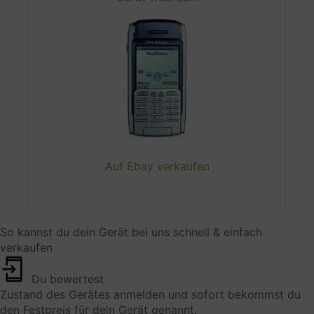
HTTP-Header (IP-Adresse, Browser-Informationen,
Standort, Referrer, User Agent)
Rechtsgrundlage
Art. 6 (1) (f) GDPR
Ort der Verarbeitung
Europäischen Union
Auf Ebay verkaufen
Aufbewahrungsfrist
Die Daten werden gelöscht, sobald sie nicht mehr
für die Verarbeitungszwecke benötigt werden.
So kannst du dein Gerät bei uns schnell & einfach
verkaufen
Weitergabe an Drittländer
Weltweit
Du bewertest
Datenempfänger
Zustand des Gerätes anmelden und sofort bekommst du
den Festpreis für dein Gerät genannt.
Trustpilot A/S