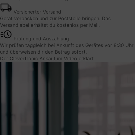
Datenschutzbeauftragter der
Versicherter Versand
Gerät verpacken und zur Poststelle bringen. Das
verarbeitenden Firma
Versandlabel erhältst du kostenlos per Mail.
privacy@trustpilot.com
Prüfung und Auszahlung
Wir prüfen taggleich bei Ankunft des Gerätes vor 8:30 Uhr
Weitere Informationen und Opt-Out
und überweisen dir den Betrag sofort.
https://de.legal.trustpilot.com/for-reviewers/end-
Der Clevertronic Ankauf im Video erklärt
user-privacy-terms
Umleitungen
Dient zur kurzfristigen Speicherung von Ziel-URLs
innerhalb der Plattform
Verarbeitungsunternehmen
Volt Venture GmbH
Gustav-Stresemann-Weg 25
48155 Münster