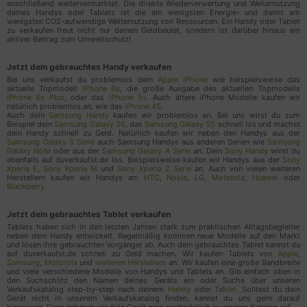
anschließend weitervermarktet. Die direkte Wiederverwertung und Weiternutzung
Zeitpunkt des vorherigen Besuchs des
deines Handys oder Tablets ist die am wenigsten Energie- und damit am
wenigsten CO2-aufwendige Weiternutzung von Ressourcen. Ein Handy oder Tablet
Benutzers
zu verkaufen freut nicht nur deinen Geldbeutel, sondern ist darüber hinaus ein
aktiver Beitrag zum Umweltschutz!
Bildschirmauflösung
Dateien angeklickt oder heruntergeladen
Jetzt dein gebrauchtes Handy verkaufen
Angeklickte Links zu externen Domains
Bei uns verkaufst du problemlos dein
Apple iPhone
wie beispielsweise das
Benutzer-ID
aktuelle Topmodell
iPhone 6s
, die große Ausgabe des aktuellen Topmodells
iPhone 6s Plus
, oder das
iPhone 5s
. Auch ältere iPhone Modelle kaufen wir
IP Adresse
natürlich problemlos an, wie das
iPhone 4S
.
Auch dein
Samsung Handy
kaufen wir problemlos an. Bei uns wirst du zum
Seitengeschwindigkeit
Beispiel dein
Samsung Galaxy S6
, das
Samsung Galaxy S5
schnell los und machst
Seiten-URL
dein Handy schnell zu Geld. Natürlich kaufen wir neben den Handys aus der
Samsung Galaxy S Serie
auch Samsung Handys aus anderen Serien wie
Samsung
Anzahl der Benutzerbesuche
Galaxy Note
oder aus der
Samsung Galaxy A Serie
an. Dein
Sony Handy
wirst du
ebenfalls auf duverkaufst.de los. Beispielsweise kaufen wir Handys aus der
Sony
Benutzer-Agent
Xperia E
,
Sony Xperia M
und
Sony Xperia Z Serie
an. Auch von vielen weiteren
Herstellern kaufen wir Handys an:
HTC
,
Nokia
,
LG
,
Motorola
,
Huawei
oder
Browser Informationen
Blackberry
.
Zeitzone
Zeitpunkt des ersten Besuchs des Benutzers
Jetzt dein gebrauchtes Tablet verkaufen
Datum uns Uhrzeit des Besuchs
Tablets haben sich in den letzten Jahren stark zum praktischen Alltagsbegleiter
neben dem Handy entwickelt. Regelmäßig kommen neue Modelle auf den Markt
Seitentitel
und lösen ihre gebrauchten Vorgänger ab. Auch dein gebrauchtes Tablet kannst du
Referrer URL
auf duverkaufst.de schnell zu Geld machen. Wir kaufen Tablets von
Apple
,
Samsung
,
Motorola
und
weiteren Herstellern
an. Wir kaufen eine große Bandbreite
Nutzungsdaten
und viele verschiedene Modelle von Handys und Tablets an. Gib einfach oben in
den Suchschlitz den Namen deines Geräts ein oder Suche über unseren
Geräteinformationen
Verkaufskatalog step-by-step nach deinem
Handy
oder
Tablet
. Solltest du dein
Gerät nicht in unserem Verkaufskatalog finden, kannst du uns gern darauf
Geografischer Standort
hinweisen. Dann nehmen wir dein Gerät gern nachträglich in unseren Katalog auf.