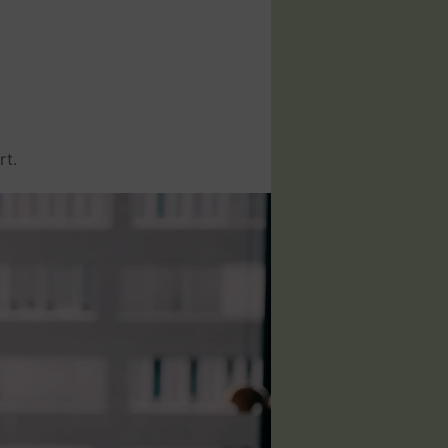
Standort, Referrer, User
rt.
ür die