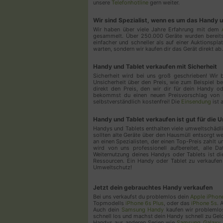
unsere
Telefonhotline
gern weiter.
Wir sind Spezialist, wenn es um das Handy 
Wir haben über viele Jahre Erfahrung mit dem
gesammelt. Über 250.000 Geräte wurden bereits
einfacher und schneller als auf einer Auktionspl
warten, sondern wir kaufen dir das Gerät direkt ab.
Handy und Tablet verkaufen mit Sicherheit
Sicherheit wird bei uns groß geschrieben! Wir 
Unsicherheit über den Preis, wie zum Beispiel b
direkt den Preis, den wir dir für dein Handy o
bekommst du einen neuen Preisvorschlag von u
selbstverständlich kostenfrei! Die
Einsendung
ist 
Handy und Tablet verkaufen ist gut für die 
Handys und Tablets enthalten viele umweltschädlic
sollten alte Geräte über den Hausmüll entsorgt 
an einen Spezialisten, der einen Top-Preis zahlt 
wird von uns professionell aufbereitet, alle D
Weiternutzung deines Handys oder Tablets ist 
Ressourcen. Ein Handy oder Tablet zu verkaufen 
Umweltschutz!
Jetzt dein gebrauchtes Handy verkaufen
Bei uns verkaufst du problemlos dein
Apple iPhon
Topmodells
iPhone 6s Plus
, oder das
iPhone 5s
. 
Auch dein
Samsung Handy
kaufen wir problemlos
schnell los und machst dein Handy schnell zu Gel
Handys aus anderen Serien wie
Samsung Galaxy 