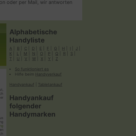
fon oder per Mail, wir antworten
Datenverarbeiters zu
Alphabetische
Handyliste
A
|
B
|
C
|
D
|
E
|
F
|
G
|
H
|
I
|
J
|
K
|
L
|
M
|
N
|
O
|
P
|
Q
|
R
|
S
|
erten Werbung. Hierzu
T
|
U
|
V
|
W
|
X
|
Y
|
Z
quency Cappings oder des
So funktioniert es
ies werden genutzt, um
Hilfe beim
Handyverkauf
utzungsverhalten auf der
s werden z. B. gesetzt,
Handyankauf
|
Tabletankauf
st,
m das Klickverhalten
ich
Handyankauf
ier
folgender
Handymarken
us
ten Werbung. Hierzu
ung
ng
quency Cappings oder des
en
ch
ies werden genutzt, um