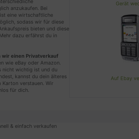
nterschiedliche
Gerät we
glich anzukaufen. Bei
st eine wirtschaftliche
Verarbeitungsunternehmen
glich, sodass wir für diese
Trustpilot A/S, Pilestræde 58, 5, 1112 Kopenhage
Ankaufspreis bieten und diese
Nr.:30276582
 Mehr dazu erfährst du in
Datenverarbeitungszwecke
wir einen Privatverkauf
Empfehlungen
en wie eBay oder Amazon.
s nicht wichtig ist und du
ndest, kannst du dein älteres
Auf Ebay v
Genutzte Technologien
m Karton verstauen. Wir
los für dich.
Erhobene Daten
Diese Liste enthält alle (persönlichen) Daten, die 
Nutzung dieses Dienstes gesammelt werden.
nell & einfach verkaufen
IP-Adresse